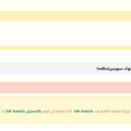
د سورسSndBad
زيارة صفحة التعليمـــات،
بالضغط هنا
. كما يشرفنا أن تقوم
بالتسجيل بالضغط هنا
إذا 