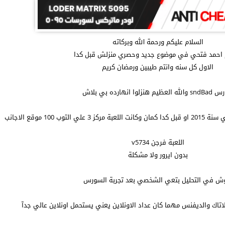
السلام عليكم ورحمة الله وبركاته
 احمد فتحي في موضوع جديد وحصري منزلش قبل كدا
الاول كل سنه وانتم طيبين ورمضان كريم
لعظيم هنزلوا انهارده بي بلاش
ب 100 موقع الاجانب
اللعبة فرجن v5734
بدون ايرور ولا مشكلة
ش في التحليل بتعي الشخصي بعد تجربة السورس
لاتاك والديفنس مهما كان عداد الاونلاين يعني يستحمل اونلاين عالي جدآ