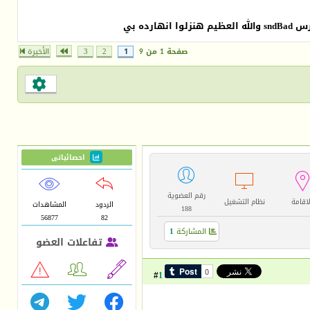
ه بي
صفحة 1 من 9
1
2
3
الأخيرة
احصائياتى




رقم العضوية
لاقامة
نظام التشغيل
الردود
المشاهدات
188
56877
82
المشاركة
1
تفاعلات العضو



1
#