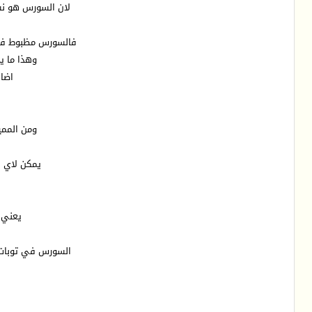
لان السورس هو نسخة اقل من 5800 فهو لايحتوى
فالسورس مظبوط في 
وهذا ما ي
اضاف
ومن الممي
يمكن لاي ل
يعني ت
السورس في توبات 