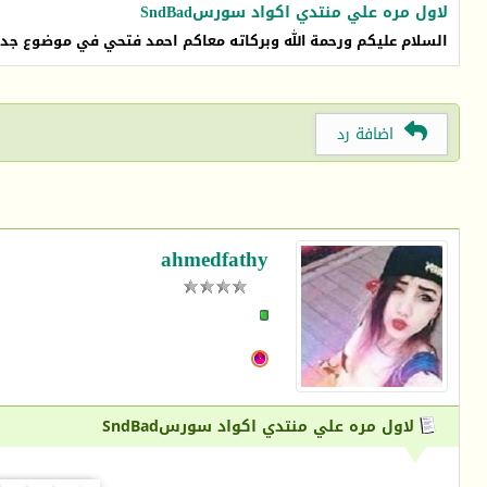
لاول مره علي منتدي اكواد سورسSndBad
السلام عليكم ورحمة الله وبركاته معاكم احمد فتحي في موضوع جديد وحصري منزلش ق
اضافة رد
ahmedfathy
لاول مره علي منتدي اكواد سورسSndBad