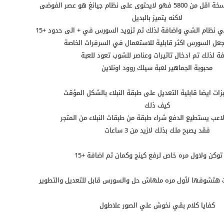
 على نظام جيانغ هو عصر الفوضى
لاكنه يتميز بالبديل
نظام الشي واضافة لذلك تم تزويد السورس في + الى حدود +15
جعل السورس اكثر قابلية للاستعمال في السرفرات الخاصة
ة لذلك تم ادخال تاتيرات وعناصر للشوب تعود للعبة
محبوبة الجماهير لعبة سيلك روود اونلاين
زات ايضا قابلية التعديل على طبقة النبلاء بالشكل المؤقت
كيف ذلك
اعب يستطيع الدفع شراء طبقة من طبقات النبلاء من المتجر
فقد يصبح ملك بذلك لازيد من 3 ساعات
وكن ولاول مره خاص لرفع كينج وكمان تم اضافة +15
هتشوفها لأول مره ملهاش حل والسورس قابل للتعديل والتطوير
كفايا كلام بقي نخوش علي الصور علاطول