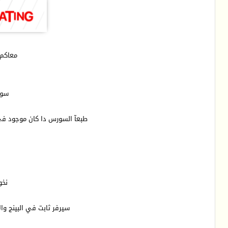
معاكم
سورس sndBad والله ا
طبعآ السورس دا كان موجود في سنة 2015 او قبل كدا كمان وكانت اللعبة مركز 3 علي التو
نخو
سيرفر ثابت في البينج وا