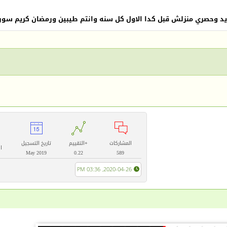
بل كدا الاول كل سنه وانتم طيبين ورمضان كريم سورس sndBad والله العظيم هنزلوا انهارد




المشاركات
+
التقييم
تاريخ التسجيل
ا
May 2019
0.22
589
2020-04-26, 03:36 PM