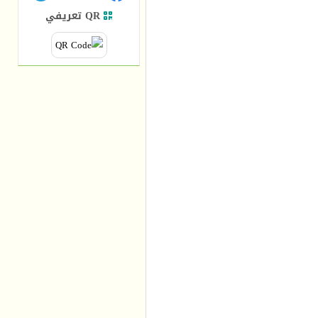
QR تعريفي