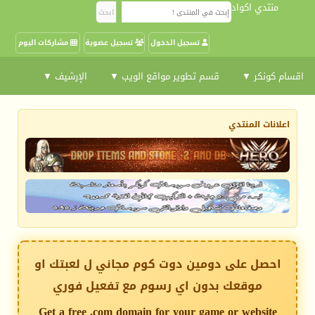
منتدي اكواد
تسجيل الدخول
تسجيل عضوية
مشاركات اليوم
اقسام كونكر ▼
قسم تطوير مواقع الويب ▼
الإرشيف ▼
اعلانات المنتدي
احصل على دومين دوت كوم مجاني ل لعبتك او
موقعك بدون اي رسوم مع تفعيل فوري
Get a free .com domain for your game or website