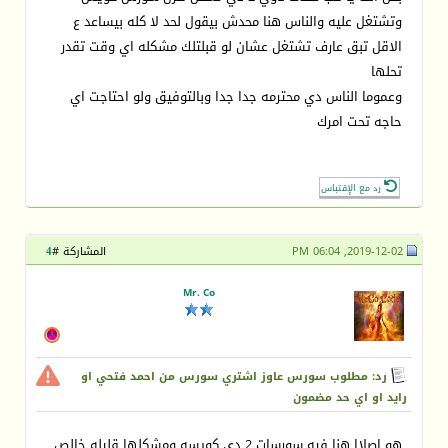
وتشتغل عليه والناس هنا محدش بيقول لحد لا كله بيساعد ع
الاقل تبق عارف تشتغل عشان لو قبلتلك مشكله اي وقت تقدر
تحلها
وعموما الناس دي محترمه جدا جدا وبالتوفيق ولو احتاجت اي
حاجه تحت امرك
رد مع الإقتباس
2019-12-02, 06:04 PM
المشاركة #
4
Mr. Co
رد: مطلوب سورس عاوز اشتري سورس من احمد فتحي او
رايد او اي حد مضمون
هو اصلاا هنا فيه سورسات 2 دى كويسه ومشكلها قليله خالص