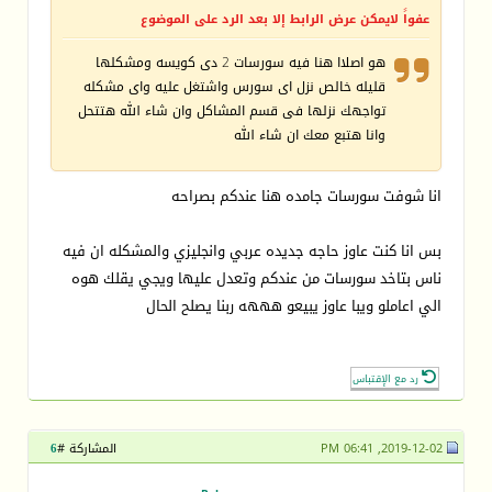
عفواً لايمكن عرض الرابط إلا بعد الرد على الموضوع
هو اصلاا هنا فيه سورسات 2 دى كويسه ومشكلها
قليله خالص نزل اى سورس واشتغل عليه واى مشكله
تواجهك نزلها فى قسم المشاكل وان شاء الله هتتحل
وانا هتبع معك ان شاء الله
انا شوفت سورسات جامده هنا عندكم بصراحه
بس انا كنت عاوز حاجه جديده عربي وانجليزي والمشكله ان فيه
ناس بتاخد سورسات من عندكم وتعدل عليها ويجي يقلك هوه
الي اعاملو ويبا عاوز يبيعو هههه ربنا يصلح الحال
رد مع الإقتباس
2019-12-02, 06:41 PM
المشاركة #
6