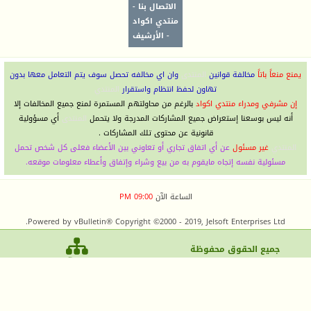
الاتصال بنا
-
منتدي اكواد
-
الأرشيف
يمنع منعاً باتاً
مخالفة قوانين
المنتدى
وان اي مخالفه تحصل سوف يتم التعامل معها بدون
تهاون لحفظ انتظام واستقرار
المنتدي
إن مشرفي ومدراء منتدي اكواد
بالرغم من محاولتهم المستمرة لمنع جميع المخالفات إلا
أنه ليس بوسعنا إستعراض جميع المشاركات المدرجة ولا يتحمل
المنتدى
أي مسؤولية
قانونية عن محتوى تلك المشاركات .
المنتدي
غير مسئول
عن أي اتفاق تجاري أو تعاوني بين الأعضاء فعلى كل شخص تحمل
مسئولية نفسه إتجاه مايقوم به من بيع وشراء وإتفاق وأعطاء معلومات موقعه.
الساعة الآن
09:00 PM
Powered by vBulletin® Copyright ©2000 - 2019, Jelsoft Enterprises Ltd.
جميع الحقوق محفوظ
ة
منتدي اكواد
| منتدي اكواد