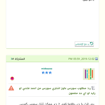
رد مع الإقتباس
2019-12-02, 05:59 PM
المشاركة #
3
midoazoz
رد: مطلوب سورس عاوز اشتري سورس من احمد فتحي او
رايد او اي حد مضمون
بص انت يا حب طلاما ناوي 2 دي ممكن تنزل سورس كويس