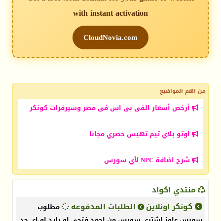
with instant activation
CloudNovia.com
من اهم المواضيع
أرخص أسعار الفى بى اس فى مصر وسيرفرات كونكر
اوتو بلاي تيم تهيس حصري مجانا
شرح اضافة NPC لأي سورس
منتدي اكواد
كونكر اونلاين
الطلبات المدفوعه
مطلوب
سورس عاوز اشتري سورس من احمد فتحي او رايد او اي حد