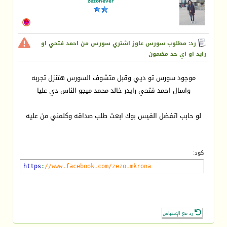
zezonever
رد: مطلوب سورس عاوز اشتري سورس من احمد فتحي او
رايد او اي حد مضمون
موجود سورس تو ديي وقبل متشوف السورس هتنزل تجربه
واسال احمد فتحي رايدر خالد محمد ميجو الناس دي عليا
لو حابب اتفضل الفيس بوك ابعت طلب صداقه وكلمني من عليه
كود:
https
:
//www.facebook.com/zezo.mkrona
رد مع الإقتباس