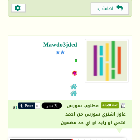
اضافة رد
Mawdo3jded
مطلوب سورس
تمت الإجابة
1
#
عاوز اشتري سورس من احمد
فتحي او رايد او اي حد مضمون