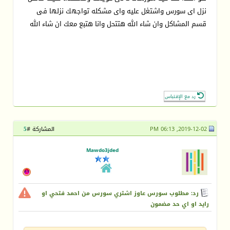
نزل اى سورس واشتغل عليه واى مشكله تواجهك نزلها فى
قسم المشاكل وان شاء الله هتتحل وانا هتبع معك ان شاء الله
رد مع الإقتباس
2019-12-02, 06:13 PM
المشاركة #
5
Mawdo3jded
رد: مطلوب سورس عاوز اشتري سورس من احمد فتحي او
رايد او اي حد مضمون