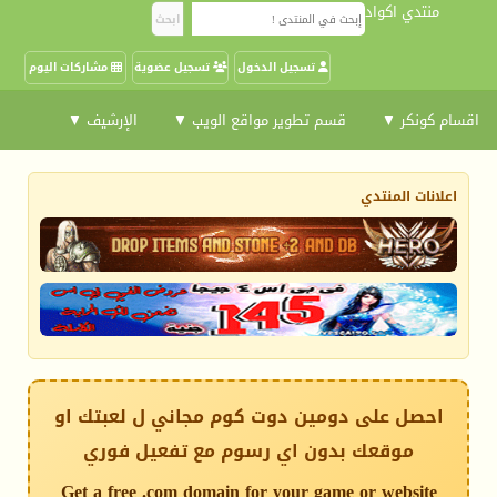
منتدي اكواد
تسجيل الدخول
تسجيل عضوية
مشاركات اليوم
اقسام كونكر ▼
قسم تطوير مواقع الويب ▼
الإرشيف ▼
اعلانات المنتدي
احصل على دومين دوت كوم مجاني ل لعبتك او
موقعك بدون اي رسوم مع تفعيل فوري
Get a free .com domain for your game or website