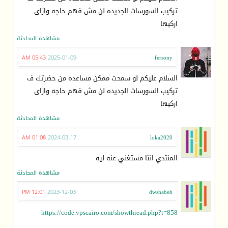
تركيب السورسات الجديده لن مش فهم حاجه وازاى
اركبها
مشاهدة المحادثة
05:43 AM
2025-01-09
fersony
السلام عليكم لو سمحت ممكن مساعده من حضرتك ف
تركيب السورسات الجديده لن مش فهم حاجه وازاى
اركبها
مشاهدة المحادثة
01:08 AM
2024-03-17
loka2020
المنتدي انتا مستغني عنه ليه
مشاهدة المحادثة
12:01 PM
2023-12-03
dwshabeh
https://code.vpscairo.com/showthread.php?t=858