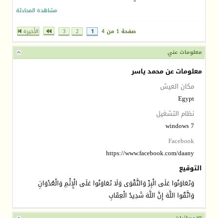
مشاهدة المحادثة
صفحة 1 من 4
1
2
3
الأخيرة
معلومات عني
معلومات عن محمد ياسر
مكان العيش
Egypt
نظام التشغيل
windows 7
Facebook
https://www.facebook.com/daany
التوقيع
وَتَعَاوَنُوا عَلَى الْبِرِّ وَالتَّقْوَى وَلَا تَعَاوَنُوا عَلَى الْإِثْمِ وَالْعُدْوَانِ
وَاتَّقُوا اللَّهَ إِنَّ اللَّهَ شَدِيدُ الْعِقَابِ