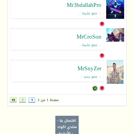
Mr3bdallahPro
.:: عضو نشيط ::.
MrCroSon
.:: عضو نشيط ::.
MrSnyZer
.:: عضو جديد ::.
صفحة 1 من 2
1
2
الاتصال بنا
-
منتدي اكواد
-
الأرشيف