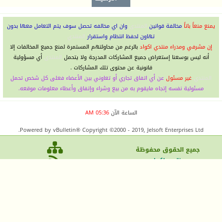
يمنع منعاً باتاً
مخالفة قوانين
المنتدى
وان اي مخالفه تحصل سوف يتم التعامل معها بدون
تهاون لحفظ انتظام واستقرار
المنتدي
إن مشرفي ومدراء منتدي اكواد
بالرغم من محاولتهم المستمرة لمنع جميع المخالفات إلا
أنه ليس بوسعنا إستعراض جميع المشاركات المدرجة ولا يتحمل
المنتدى
أي مسؤولية
قانونية عن محتوى تلك المشاركات .
المنتدي
غير مسئول
عن أي اتفاق تجاري أو تعاوني بين الأعضاء فعلى كل شخص تحمل
مسئولية نفسه إتجاه مايقوم به من بيع وشراء وإتفاق وأعطاء معلومات موقعه.
الساعة الآن
05:36 AM
Powered by vBulletin® Copyright ©2000 - 2019, Jelsoft Enterprises Ltd.
جميع الحقوق محفوظ
ة
منتدي اكواد
| منتدي اكواد
الاتصال بنا
الأرشيف
الأعلى
-
كونكر اونلاين
فى بى اس كايرو
sitemap