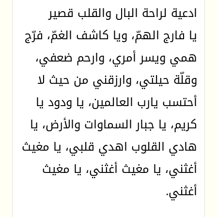
ادعية لراحة البال والقلب قصير
يا فارج الهمّ، ويا كاشف الغمّ، فرّج
همي ويسر أمري، وارحم ضعفي،
وقلّة حيلتي، وارزقني من حيث لا
أحتسب يارب العالمين، يا ودود يا
كريم، يا جبار السماوات والأرض، يا
هادي القلوب اهدي قلبي، يا مغيث
أغثني، يا مغيث أغثني، يا مغيث
أغثني.