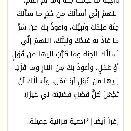
وآجِلِه ما عَلِمْتُ مِنْهُ وما لمْ أَعْلمْ،
اللهمَّ إنِّي أسألُكَ من خَيْرِ ما سألَكَ
مِنْهُ عَبْدُكَ ونَبِيُّكَ، وأعوذُ بِكَ من شرِّ
ما عَاذَ بهِ عَبْدُكَ ونَبِيُّكَ، اللهمَّ إنِّي
أسألُكَ الجنةَ وما قَرَّبَ إليها من قَوْلٍ
أوْ عَمَلٍ، وأعوذُ بِكَ مِنَ النارِ وما قَرَّبَ
إليها من قَوْلٍ أوْ عَمَلٍ، وأسألُكَ أنْ
تَجْعَلَ كلَّ قَضَاءٍ قَضَيْتَهُ لي خيرًا).
إقرأ أيضًا|*أدعية قرآنية جميلة..