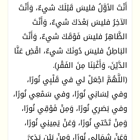
أَنْتَ الأوَّلُ فليسَ قَبْلَكَ شيءٌ، وَأَنْتَ
الآخِرُ فليسَ بَعْدَكَ شيءٌ، وَأَنْتَ
الظَّاهِرُ فليسَ فَوْقَكَ شيءٌ، وَأَنْتَ
البَاطِنُ فليسَ دُونَكَ شيءٌ، اقْضِ عَنَّا
الدَّيْنَ، وَأَغْنِنَا مِنَ الفَقْرِ).
(اللَّهُمَّ اجْعَلْ لي في قَلْبِي نُورًا،
وفي لِسَانِي نُورًا، وفي سَمْعِي نُورًا،
وفي بَصَرِي نُورًا، وَمِنْ فَوْقِي نُورًا،
وَمِنْ تَحْتي نُورًا، وَعَنْ يَمِينِي نُورًا،
وَعَنْ شِمَالِي نُورًا، وَمِنْ بَيْنِ يَدَيَّ