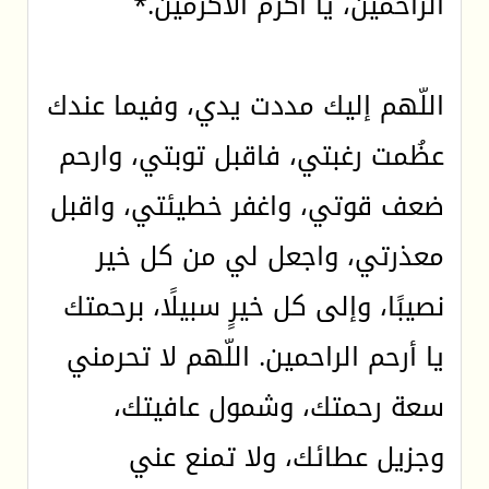
الراحمين، يا أكرم الأكرمين.*
اللّهم إليك مددت يدي، وفيما عندك
عظُمت رغبتي، فاقبل توبتي، وارحم
ضعف قوتي، واغفر خطيئتي، واقبل
معذرتي، واجعل لي من كل خير
نصيبًا، وإلى كل خيرٍ سبيلًا، برحمتك
يا أرحم الراحمين. اللّهم لا تحرمني
سعة رحمتك، وشمول عافيتك،
وجزيل عطائك، ولا تمنع عني