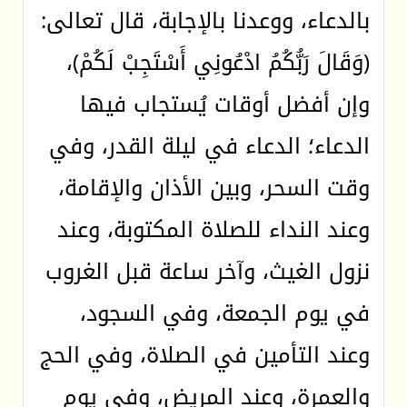
بالدعاء، ووعدنا بالإجابة، قال تعالى:
(وَقَالَ رَبُّكُمُ ادْعُونِي أَسْتَجِبْ لَكُمْ)،
وإن أفضل أوقات يُستجاب فيها
الدعاء؛ الدعاء في ليلة القدر، وفي
وقت السحر، وبين الأذان والإقامة،
وعند النداء للصلاة المكتوبة، وعند
نزول الغيث، وآخر ساعة قبل الغروب
في يوم الجمعة، وفي السجود،
وعند التأمين في الصلاة، وفي الحج
والعمرة، وعند المريض، وفي يوم