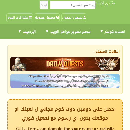
منتدي اكواد
تسجيل الدخول
تسجيل عضوية
مشاركات اليوم
اقسام كونكر ▼
قسم تطوير مواقع الويب ▼
الإرشيف ▼
اعلانات المنتدي
احصل على دومين دوت كوم مجاني ل لعبتك او
موقعك بدون اي رسوم مع تفعيل فوري
Get a free .com domain for your game or website