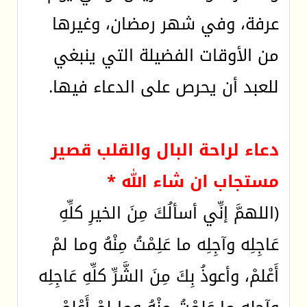
عرفة، وفي شهر رمضان، وغيرها
من الأوقات الفضيلة التي ينبغي
للعبد أن يحرص على الدعاء فيها.
دعاء لراحة البال والقلب قصير
مستجاب ان شاء الله *
(اللهمَّ إنِّي أسألُكَ مِنَ الخيرِ كلِّهِ
عَاجِلِه وآجِلِه ما عَلِمْتُ مِنْهُ وما لمْ
أَعْلمْ، وأعوذُ بِكَ مِنَ الشَّرِّ كلِّهِ عَاجِلِه