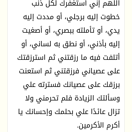
اللّهم إني أستغفرك لكل ذنب
خطوت إليه برجلي، أو مددت إليه
يدي، أو تأملته ببصري، أو أصغيت
إليه بأذني، أو نطق به لساني، أو
أتلفت فيه ما رزقتني ثم استرزقتك
على عصياني فرزقتني ثم استعنت
برزقك على عصيانك فسترته علي
وسألتك الزيادة فلم تحرمني ولا
تزال عائدًا علي بحلمك وإحسانك يا
أكرم الأكرمين.