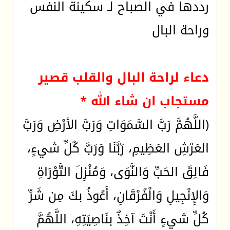
رددها في الصباح لـ سكينة النفس
وراحة البال
دعاء لراحة البال والقلب قصير
مستجاب ان شاء الله *
(اللَّهُمَّ رَبَّ السَّمَوَاتِ وَرَبَّ الأرْضِ وَرَبَّ
العَرْشِ العَظِيمِ، رَبَّنَا وَرَبَّ كُلِّ شيءٍ،
فَالِقَ الحَبِّ وَالنَّوَى، وَمُنْزِلَ التَّوْرَاةِ
وَالإِنْجِيلِ وَالْفُرْقَانِ، أَعُوذُ بكَ مِن شَرِّ
كُلِّ شيءٍ أَنْتَ آخِذٌ بنَاصِيَتِهِ، اللَّهُمَّ