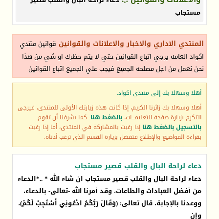
مستجاب
المنتدي الاداري والاخبار والاعلانات والقوانين
قوانين منتدي
اكواد العامه يرجي اتباع القوانين حتي لا يتم حظرك او شي من هذا
نحن نعمل من اجل مصلحه الجميع فيجب علي الجميع اتباع القوانين
أهلا وسهلا بك إلى منتدي اكواد.
أهلا وسهلا بك زائرنا الكريم، إذا كانت هذه زيارتك الأولى للمنتدى، فيرجى
التكرم بزيارة صفحة التعليمـــات،
بالضغط هنا
. كما يشرفنا أن تقوم
بالتسجيل بالضغط هنا
إذا رغبت بالمشاركة في المنتدى، أما إذا رغبت
بقراءة المواضيع والإطلاع فتفضل بزيارة القسم الذي ترغب أدناه.
دعاء لراحة البال والقلب قصير مستجاب
دعاء لراحة البال والقلب قصير مستجاب ان شاء الله * ..*الدعاء
من أفضل العبادات والطاعات، وقد أمرنا الله -تعالى- بالدعاء،
ووعدنا بالإجابة، قال تعالى: (وَقَالَ رَبُّكُمُ ادْعُونِي أَسْتَجِبْ لَكُمْ)،
وإن