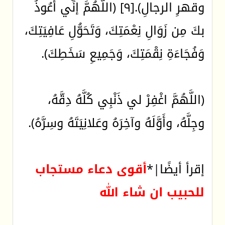
وقهرِ الرجالِ).[٩] (اللَّهُمَّ إنِّي أَعُوذُ
بكَ مِن زَوَالِ نِعْمَتِكَ، وَتَحَوُّلِ عَافِيَتِكَ،
وَفُجَاءَةِ نِقْمَتِكَ، وَجَمِيعِ سَخَطِكَ).
(اللَّهُمَّ اغْفِرْ لي ذَنْبِي كُلَّهُ دِقَّهُ،
وجِلَّهُ، وأَوَّلَهُ وآخِرَهُ وعَلانِيَتَهُ وسِرَّهُ).
إقرأ أيضًا|*
أقوى دعاء مستجاب
للحبيب ان شاء الله