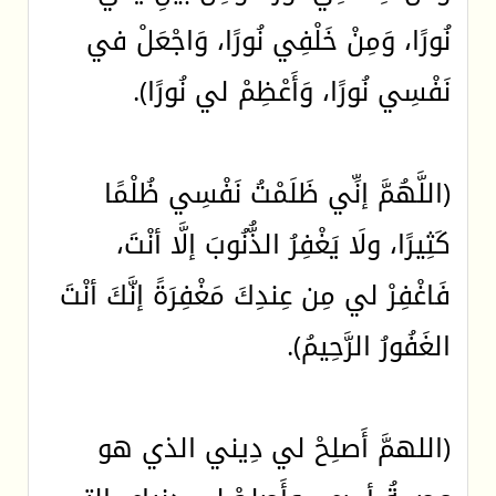
نُورًا، وَمِنْ خَلْفِي نُورًا، وَاجْعَلْ في
نَفْسِي نُورًا، وَأَعْظِمْ لي نُورًا).
(اللَّهُمَّ إنِّي ظَلَمْتُ نَفْسِي ظُلْمًا
كَثِيرًا، ولَا يَغْفِرُ الذُّنُوبَ إلَّا أنْتَ،
فَاغْفِرْ لي مِن عِندِكَ مَغْفِرَةً إنَّكَ أنْتَ
الغَفُورُ الرَّحِيمُ).
(اللهمَّ أَصلِحْ لي دِيني الذي هو