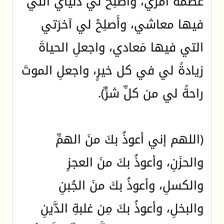
عصمةُ أمري، وأَصلِحْ لي دنياي التي
فيها معاشي، وأَصلِحْ لي آخرَتي
التي فيها مَعادي، واجعلِ الحياةَ
زيادةً لي في كل خيرٍ، واجعلِ الموتَ
راحةً لي من كلِّ شرٍّ).
(اللهم إني أعوذُ بكَ منَ الهمِّ
والحزَنِ، وأعوذُ بكَ منَ العجزِ
والكسلِ، وأعوذُ بكَ منَ الجُبنِ
والبخلِ، وأعوذُ بكَ مِن غلبةِ الدَّينِ