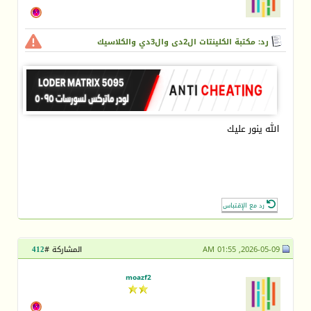
رد: مكتبة الكلينتات ال2دى وال3دي والكلاسيك
الله ينور عليك
رد مع الإقتباس
2026-05-09, 01:55 AM
المشاركة #
412
moazf2