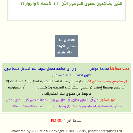
الذين يشاهدون محتوى الموضوع الآن : 1
( الأعضاء 0 والزوار 1)
الاتصال بنا
-
منتدي اكواد
-
الأرشيف
يمنع منعاً باتاً
مخالفة قوانين
المنتدى
وان اي مخالفه تحصل سوف يتم التعامل معها بدون
تهاون لحفظ انتظام واستقرار
المنتدي
إن مشرفي ومدراء منتدي اكواد
بالرغم من محاولتهم المستمرة لمنع جميع المخالفات إلا
أنه ليس بوسعنا إستعراض جميع المشاركات المدرجة ولا يتحمل
المنتدى
أي مسؤولية
قانونية عن محتوى تلك المشاركات .
المنتدي
غير مسئول
عن أي اتفاق تجاري أو تعاوني بين الأعضاء فعلى كل شخص تحمل
مسئولية نفسه إتجاه مايقوم به من بيع وشراء وإتفاق وأعطاء معلومات موقعه.
الساعة الآن
05:44 PM
Powered by vBulletin® Copyright ©2000 - 2019, Jelsoft Enterprises Ltd.