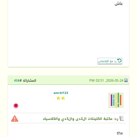
عاش
رد مع الإقتباس
2026-05-24, 02:51 PM
المشاركة #
416
amrkl123
رد: مكتبة الكلينتات ال2دى وال3دي والكلاسيك
thx