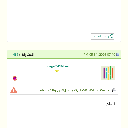
رد مع الإقتباس
2026-07-19, 05:34 PM
المشاركة #
419
hinegef641@best
رد: مكتبة الكلينتات ال2دى وال3دي والكلاسيك
تسلم