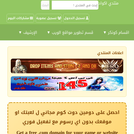
منتدي اكواد
تسجيل الدخول
تسجيل عضوية
مشاركات اليوم
اقسام كونكر ▼
قسم تطوير مواقع الويب ▼
الإرشيف ▼
اعلانات المنتدي
احصل على دومين دوت كوم مجاني ل لعبتك او
موقعك بدون اي رسوم مع تفعيل فوري
Get a free .com domain for your game or website