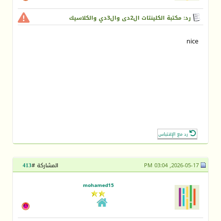
رد: مكتبة الكلينتات ال2دى وال3دي والكلاسيك
nice
رد مع الإقتباس
2026-05-17, 03:04 PM
المشاركة #
413
mohamed15