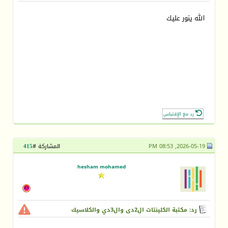
الله ينور عليك
رد مع الإقتباس
2026-05-19, 08:53 PM
المشاركة #
415
hesham mohamed
رد: مكتبة الكلينتات ال2دى وال3دي والكلاسيك