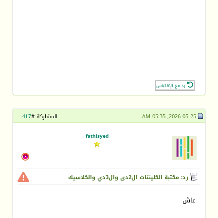
رد مع الإقتباس
2026-05-25, 05:35 AM
المشاركة #
417
fathisyed
رد: مكتبة الكلينتات ال2دى وال3دي والكلاسيك
عاش