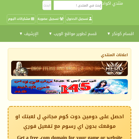
منتدي اكواد
تسجيل الدخول
تسجيل عضوية
مشاركات اليوم
اقسام كونكر ▼
قسم تطوير مواقع الويب ▼
الإرشيف ▼
اعلانات المنتدي
احصل على دومين دوت كوم مجاني ل لعبتك او
موقعك بدون اي رسوم مع تفعيل فوري
Get a free .com domain for your game or website