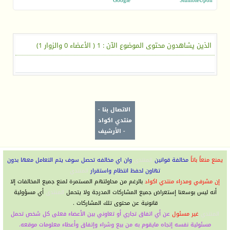
Google
StumbleUpon
الذين يشاهدون محتوى الموضوع الآن : 1
( الأعضاء 0 والزوار 1)
الاتصال بنا
-
منتدي اكواد
-
الأرشيف
يمنع منعاً باتاً
مخالفة قوانين
المنتدى
وان اي مخالفه تحصل سوف يتم التعامل معها بدون
تهاون لحفظ انتظام واستقرار
المنتدي
إن مشرفي ومدراء منتدي اكواد
بالرغم من محاولتهم المستمرة لمنع جميع المخالفات إلا
أنه ليس بوسعنا إستعراض جميع المشاركات المدرجة ولا يتحمل
المنتدى
أي مسؤولية
قانونية عن محتوى تلك المشاركات .
المنتدي
غير مسئول
عن أي اتفاق تجاري أو تعاوني بين الأعضاء فعلى كل شخص تحمل
مسئولية نفسه إتجاه مايقوم به من بيع وشراء وإتفاق وأعطاء معلومات موقعه.