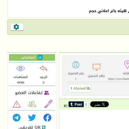
هيئه بانر اعلاني حجم
احصائياتى




قامة
رقم العضوية
نظام التشغيل
الردود
المشاهدات
1
https://www.face
44360
0
المشاركة
1
تفاعلات العضو



1
#
QR تعريفي