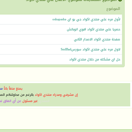
الموضوع
لأول مره علي منتدي اكواد جي يو اي oshapasha
حصريا علي منتدي اكواد اقوي اتوباتش
صفحة منتدي اكواد الاصدار الثاني
لاول مره علي منتدي اكواد سورسSndBad
حل اي مشكله من خلال منتدي اكواد
يمنع منعاً باتاً
مخ
إن مشرفي ومدراء منتدي اكواد
بالرغم من محاولتهم الم
المنتدي
غير مسئول
عن أي اتفاق تج