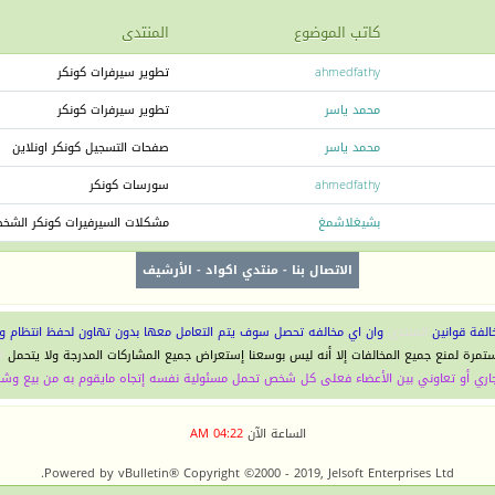
كاتب الموضوع
المنتدى
ahmedfathy
تطوير سيرفرات كونكر
محمد ياسر
تطوير سيرفرات كونكر
محمد ياسر
صفحات التسجيل كونكر اونلاين
ahmedfathy
سورسات كونكر
بشيغلاشمغ
مشكلات السيرفيرات كونكر الشخ
الاتصال بنا
-
منتدي اكواد
-
الأرشيف
الفة قوانين
المنتدى
وان اي مخالفه تحصل سوف يتم التعامل معها بدون تهاون لحفظ انتظام و
ستمرة لمنع جميع المخالفات إلا أنه ليس بوسعنا إستعراض جميع المشاركات المدرجة ولا يتحمل
ا
اري أو تعاوني بين الأعضاء فعلى كل شخص تحمل مسئولية نفسه إتجاه مايقوم به من بيع وشر
الساعة الآن
04:22 AM
Powered by vBulletin® Copyright ©2000 - 2019, Jelsoft Enterprises Ltd.