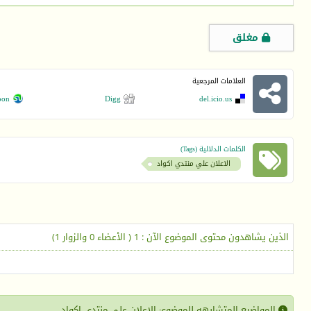
مغلق
العلامات المرجعية
pon
Digg
del.icio.us
الكلمات الدلالية (Tags)
الاعلان علي منتدي اكواد
الذين يشاهدون محتوى الموضوع الآن : 1
( الأعضاء 0 والزوار 1)
المواضيع المتشابهه للموضوع: الاعلان علي منتدي اكواد