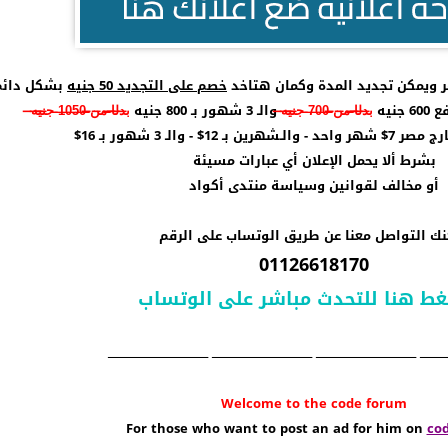
خصم على التجديد 50 جنيه
بشكل دائم
نيه
ب̶د̶ل̶ا̶ ̶م̶ن̶ ̶7̶0̶0̶ ̶ج̶ن̶ي̶ه̶
والـ 3 شهور بـ 800 جنيه
ب̶د̶ل̶ا̶ ̶م̶ن̶ ̶1̶0̶5̶0̶ ̶ج̶ن̶ي̶ه̶
 12$ - والـ 3 شهور بـ 16$
بشرط ألا يحمل الإعلان أي عبارات مسيئة
أو مخالف لقوانين وسياسة منتدى أكواد
نك التواصل معنا عن طريق الوتساب على الرقم
01126618170
غط هنا للتحدث مباشر على الوتساب
ــــــــــــــ ــــــــــــــــــــــــــــــــــــــــــــــــــ ــــــــــــــــــــــــــــــــــــــــــــــــــ ــــــــــــــــــــــــــــــــــــــــــــــــــ
Welcome to the code forum
For those who want to post an ad for him on
co