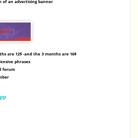
m of an advertising banner
nths are 12$ -and the 3 months are 16$
fensive phrases
ad forum
umber
App