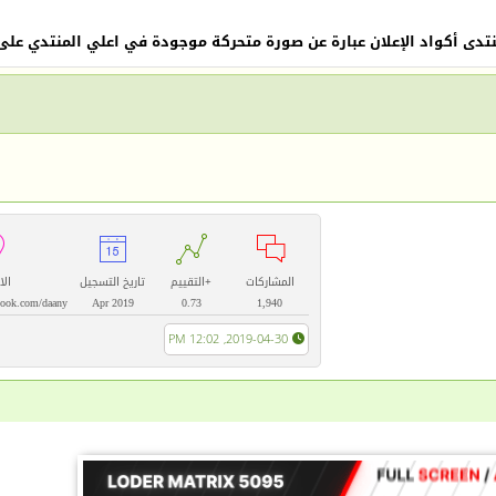
نتدى أكواد الإعلان عبارة عن صورة متحركة موجودة في اعلي المنتدي على 




المشاركات
+
التقييم
تاريخ التسجيل
الا
book.com/daany
Apr 2019
0.73
1,940
2019-04-30, 12:02 PM