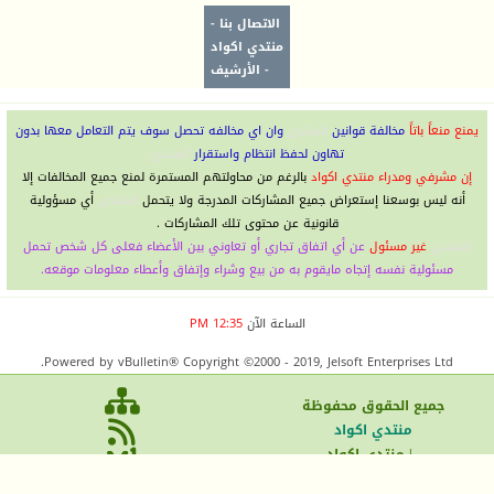
الاتصال بنا
-
منتدي اكواد
-
الأرشيف
يمنع منعاً باتاً
مخالفة قوانين
المنتدى
وان اي مخالفه تحصل سوف يتم التعامل معها بدون
تهاون لحفظ انتظام واستقرار
المنتدي
إن مشرفي ومدراء منتدي اكواد
بالرغم من محاولتهم المستمرة لمنع جميع المخالفات إلا
أنه ليس بوسعنا إستعراض جميع المشاركات المدرجة ولا يتحمل
المنتدى
أي مسؤولية
قانونية عن محتوى تلك المشاركات .
المنتدي
غير مسئول
عن أي اتفاق تجاري أو تعاوني بين الأعضاء فعلى كل شخص تحمل
مسئولية نفسه إتجاه مايقوم به من بيع وشراء وإتفاق وأعطاء معلومات موقعه.
الساعة الآن
12:35 PM
Powered by vBulletin® Copyright ©2000 - 2019, Jelsoft Enterprises Ltd.
جميع الحقوق محفوظ
ة
منتدي اكواد
| منتدي اكواد