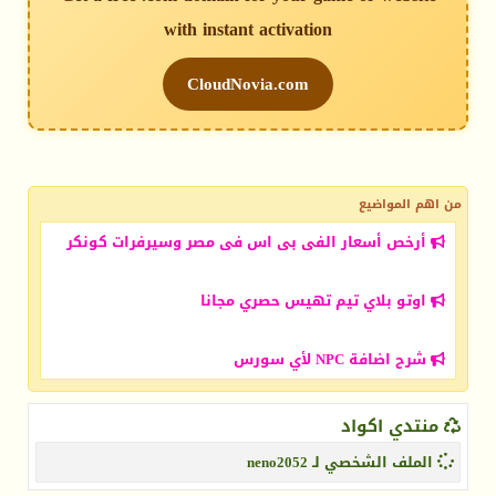
with instant activation
CloudNovia.com
من اهم المواضيع
أرخص أسعار الفى بى اس فى مصر وسيرفرات كونكر
اوتو بلاي تيم تهيس حصري مجانا
شرح اضافة NPC لأي سورس
منتدي اكواد
الملف الشخصي لـ neno2052