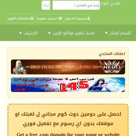
منتدي اكواد
تسجيل الدخول
تسجيل عضوية
مشاركات اليوم
اقسام كونكر ▼
قسم تطوير مواقع الويب ▼
الإرشيف ▼
اعلانات المنتدي
احصل على دومين دوت كوم مجاني ل لعبتك او
موقعك بدون اي رسوم مع تفعيل فوري
Get a free .com domain for your game or website