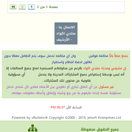
صفحة 1 من 2
1
2
الاتصال بنا
-
منتدي اكواد
-
الأرشيف
يمنع منعاً باتاً
مخالفة قوانين
المنتدى
وان اي مخالفه تحصل سوف يتم التعامل معها بدون
تهاون لحفظ انتظام واستقرار
المنتدي
إن مشرفي ومدراء منتدي اكواد
بالرغم من محاولتهم المستمرة لمنع جميع المخالفات إلا
أنه ليس بوسعنا إستعراض جميع المشاركات المدرجة ولا يتحمل
المنتدى
أي مسؤولية
قانونية عن محتوى تلك المشاركات .
المنتدي
غير مسئول
عن أي اتفاق تجاري أو تعاوني بين الأعضاء فعلى كل شخص تحمل
مسئولية نفسه إتجاه مايقوم به من بيع وشراء وإتفاق وأعطاء معلومات موقعه.
الساعة الآن
06:37 PM
Powered by vBulletin® Copyright ©2000 - 2019, Jelsoft Enterprises Ltd.
جميع الحقوق محفوظ
ة