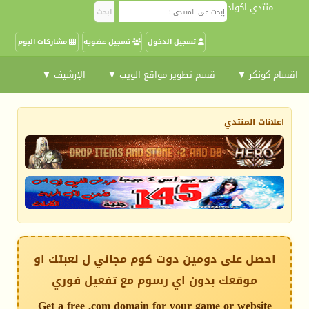
منتدي اكواد
تسجيل الدخول
تسجيل عضوية
مشاركات اليوم
اقسام كونكر ▼
قسم تطوير مواقع الويب ▼
الإرشيف ▼
اعلانات المنتدي
احصل على دومين دوت كوم مجاني ل لعبتك او
موقعك بدون اي رسوم مع تفعيل فوري
Get a free .com domain for your game or website