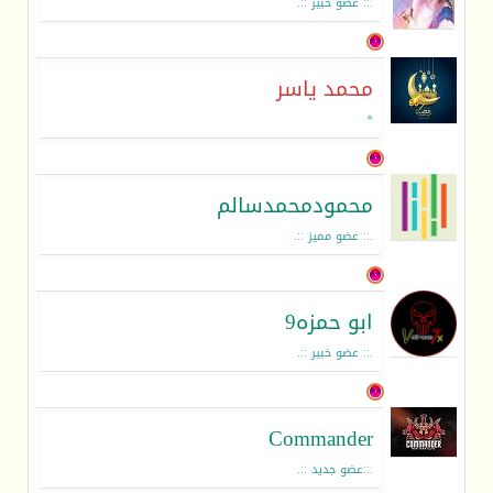
.:: عضو خبير ::.
محمد ياسر
*
محمودمحمدسالم
.:: عضو مميز ::.
ابو حمزه9
.:: عضو خبير ::.
Commander
.::عضو جديد ::.