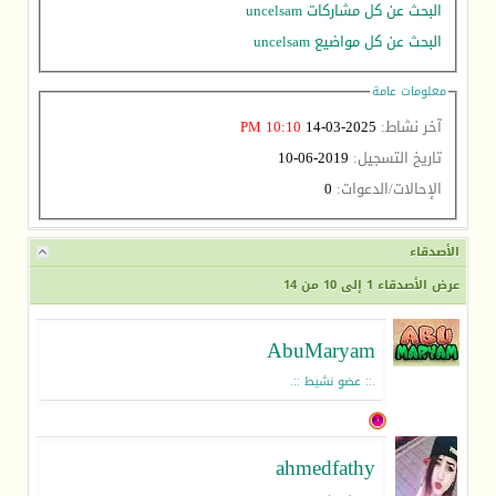
البحث عن كل مشاركات uncelsam
البحث عن كل مواضيع uncelsam
معلومات عامة
آخر نشاط:
2025-03-14
10:10 PM
تاريخ التسجيل:
2019-06-10
الإحالات/الدعوات:
0
الأصدقاء
عرض الأصدقاء 1 إلى 10 من 14
AbuMaryam
.:: عضو نشيط ::.
ahmedfathy