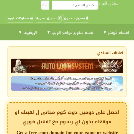
منتدي اكواد
تسجيل الدخول
تسجيل عضوية
مشاركات اليوم
اقسام كونكر ▼
قسم تطوير مواقع الويب ▼
الإرشيف ▼
اعلانات المنتدي
احصل على دومين دوت كوم مجاني ل لعبتك او
موقعك بدون اي رسوم مع تفعيل فوري
Get a free .com domain for your game or website