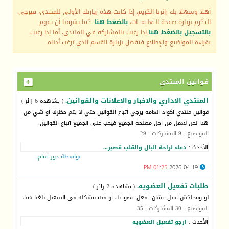
أهلا وسهلا بك زائرنا الكريم، إذا كانت هذه زيارتك الأولى للمنتدى، فيرجى
التكرم بزيارة صفحة التعليمـــات،
بالضغط هنا
. كما يشرفنا أن تقوم
بالتسجيل بالضغط هنا
إذا رغبت بالمشاركة في المنتدى، أما إذا رغبت
بقراءة المواضيع والإطلاع فتفضل بزيارة القسم الذي ترغب أدناه.
قوانين المنتدي
المنتدي الاداري والاخبار والاعلانات والقوانين.
( يشاهده 6 زائر )
قوانين منتدي اكواد العامه يرجي اتباع القوانين حتي لا يتم حظرك او شي من
هذا نحن نعمل من اجل مصلحه الجميع فيجب علي الجميع اتباع القوانين.
المواضيع : 9 المشاركات : 29
الأحدث :
دعاء لراحة البال والقلب قصير...
بواسطة
حور تمام
01:25 PM
2026-04-19
طلبات تفعيل العضويه.
( يشاهده 2 زائر )
لو ومجلكش اميل عشان تفعل عضويتك او فيه مشكله فى التفعيل بلغنا هنا.
المواضيع : 30 المشاركات : 35
الأحدث :
ارجو تفعيل العضويه