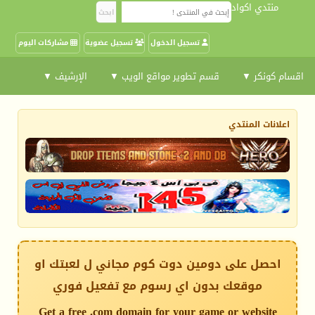
منتدي اكواد
تسجيل الدخول
تسجيل عضوية
مشاركات اليوم
اقسام كونكر ▼
قسم تطوير مواقع الويب ▼
الإرشيف ▼
اعلانات المنتدي
احصل على دومين دوت كوم مجاني ل لعبتك او
موقعك بدون اي رسوم مع تفعيل فوري
Get a free .com domain for your game or website