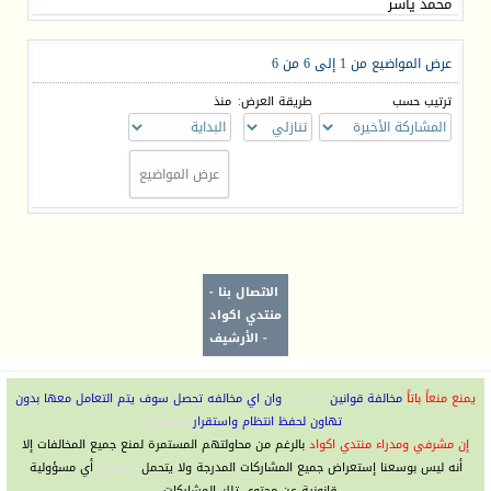
محمد ياسر
عرض المواضيع من 1 إلى 6 من 6
ترتيب حسب
طريقة العرض:
منذ
الاتصال بنا
-
منتدي اكواد
-
الأرشيف
يمنع منعاً باتاً
مخالفة قوانين
المنتدى
وان اي مخالفه تحصل سوف يتم التعامل معها بدون
تهاون لحفظ انتظام واستقرار
المنتدي
إن مشرفي ومدراء منتدي اكواد
بالرغم من محاولتهم المستمرة لمنع جميع المخالفات إلا
أنه ليس بوسعنا إستعراض جميع المشاركات المدرجة ولا يتحمل
المنتدى
أي مسؤولية
قانونية عن محتوى تلك المشاركات .