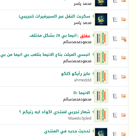
محمد ياسر
سكربت النقل عبر السيرفيرات (تجريبي)
محمد ياسر
انيما بي 20 بشكل مختلف
مغلق
:
محمودمحمدسالم
انبسي الميلت بتاع الانيما بتلعب بي انيما من بي 1 لي بي 11
محمودمحمدسالم
عايز رأيكو كلكو
ahmeddd
الانيما :D
محمودمحمدسالم
شعار تجربي لمنتدي اكواد ايه رئيكم ؟
Mawdo3jded
تحديث جديد في المنتدي