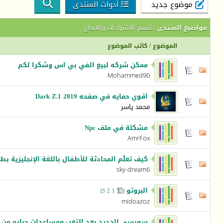
موضوع جديد
أدوات المنتدى
مواضيع المنتدى
: قسم الاقتراحات والابداع
الموضوع
/
كاتب الموضوع
ممكن شركه لبيع الفي بي اس وشكرا لكم
Mohammed90
اقوي حمايه في صفحه Dark Z.1 2019
محمد ياسر
مشكلة في ملف Npc
AmrFox
كيف تعلّم المحادثة للأطفال باللغة الإنجليزية بط
sky-dream6
البروتو
)
3
2
1
(
‏
midoazoz
سورسي الجديد بعد التعب ومساعدات جباره من ا