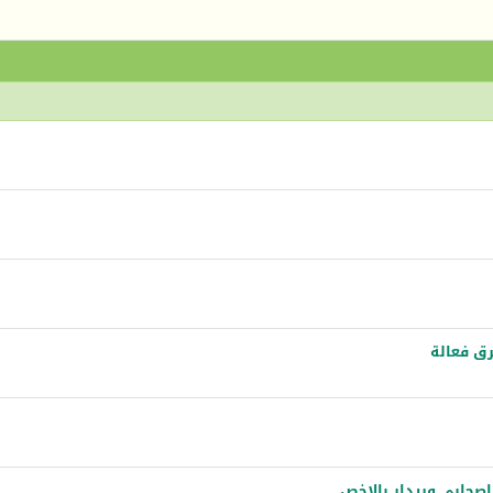
رق فعالة
صحابي وريدار بالاخص