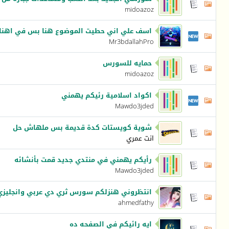
midoazoz
اسف علي اني حطيت الموضوع هنا بس في اهنا
Mr3bdallahPro
حمايه للسورس
midoazoz
اكواد اسلامية رئيكم يهمني
Mawdo3jded
شوية كويستات كدة قديمة بس ملهاش حل
انت عمري
رأيكم يهمني في منتدي جديد قمت بأنشائه
Mawdo3jded
انتظروني هنزلكم سورس ثري دي عربي وانجليزي ا
ahmedfathy
ايه رائيكم في الصفحه ده