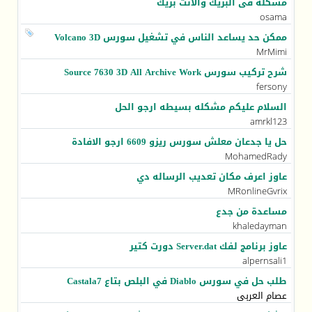
مشكلة فى البريك والانت بريك
osama
ممكن حد يساعد الناس في تشغيل سورس Volcano 3D
MrMimi
شرح تركيب سورس Source 7630 3D All Archive Work ‏
fersony
السلام عليكم مشكله بسيطه ارجو الحل
amrkl123
حل يا جدعان معلش سورس ريزو 6609 ارجو الافادة
MohamedRady
عاوز اعرف مكان تعديب الرساله دي
MRonlineGvrix
مساعدة من جدع
khaledayman
عاوز برنامج لفك Server.dat دورت كتير
alpernsali1
طلب حل في سورس Diablo في البلص بتاع Castala7
عصام العربى