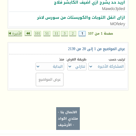
اريد حد يشرح ازي اضيف الكابشر فلاج
Mawdo3jded
ازاى انقل التوبات والكويستات من سورس لاخر
MOfekry
صفحة 1 من 107
1
2
3
11
51
101
الأخيرة
عرض المواضيع من 1 إلى 20 من 2139
ترتيب حسب
طريقة العرض:
منذ
الاتصال بنا
-
منتدي اكواد
-
الأرشيف