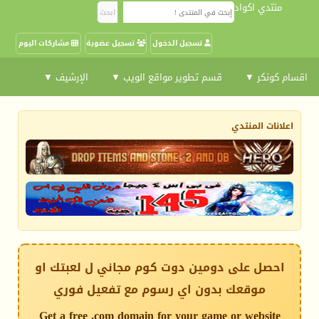
منتدي اكواد
تسجيل الدخول
تسجيل عضوية
مشاركات اليوم
اقسام كونكر ▼
قسم تطوير مواقع الويب ▼
الإرشيف ▼
اعلانات المنتدي
احصل على دومين دوت كوم مجاني ل لعبتك او
موقعك بدون اي رسوم مع تفعيل فوري
Get a free .com domain for your game or website