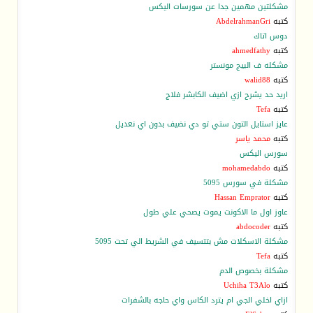
مشكلتين مهمين جدا عن سورسات اليكس
كتبه
AbdelrahmanGri
دوس اتاك
كتبه
ahmedfathy
مشكله ف البيج مونستر
كتبه
walid88
اريد حد يشرح ازي اضيف الكابشر فلاج
كتبه
Tefa
عايز استايل التون ستي تو دي نضيف بدون اي نعديل
كتبه
محمد ياسر
سورس اليكس
كتبه
mohamedabdo
مشكلة في سورس 5095
كتبه
Hassan Emprator
عاوز اول ما الاكونت يموت يصحي علي طول
كتبه
abdocoder
مشكلة الاسكلات مش بتتسيف في الشريط الي تحت 5095
كتبه
Tefa
مشكلة بخصوص الدم
كتبه
Uchiha T3Alo
ازاي اخلي الجي ام يترد الكاس واي حاجه بالشفرات