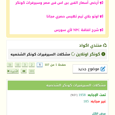
أرخص أسعار الفى بى اس فى مصر وسيرفرات كونكر
اوتو بلاي تيم تهيس حصري مجانا
شرح اضافة NPC لأي سورس
منتدي اكواد
كونكر اونلاين
مشكلات السيرفيرات كونكر الشخصيه
صفحة 1 من 107
1
2
3
11
51
موضوع جديد
101
الأخيرة
مشكلات السيرفيرات كونكر الشخصيه
تمت الإجابه
:
1958
(91%)
غير مجابه
:
185
عرض الكل