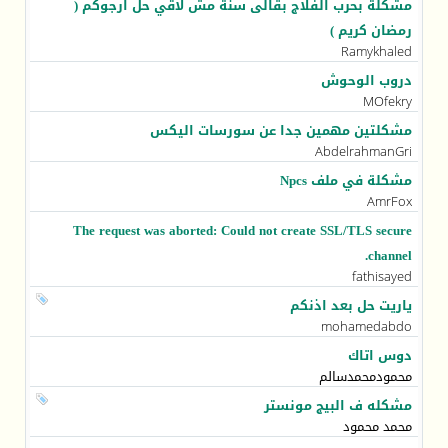
مشكلة بحرب الفلاج بقالى سنة مش لاقي حل ارجوكم (
رمضان كريم )
Ramykhaled
دروب الوحوش
MOfekry
مشكلتين مهمين جدا عن سورسات اليكس
AbdelrahmanGri
مشكلة في ملف Npcs
AmrFox
The request was aborted: Could not create SSL/TLS secure
channel.
fathisayed
ياريت حل بعد اذنكم
mohamedabdo
دوس اتاك
محمودمحمدسالم
مشكله ف البيج مونستر
محمد محمود