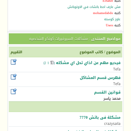
كتبه
ElSaher
مش عارف احط باتشات في الاوتوباتش
كتبه
mohamedabdo
عاوز كوسته
كتبه
Users
مواضيع المنتدى
: مشكلات السيرفيرات كونكر الشخصيه
الموضوع
/
كاتب الموضوع
التقييم
فيديو مهم عن اذاي تحل اي مشكله
)
2
1
(
‏
Tefa
فهرس قسم المشاكل
Tefa
قوانين القسم
محمد ياسر
مشكلة فى باتش 7770
crazysaila