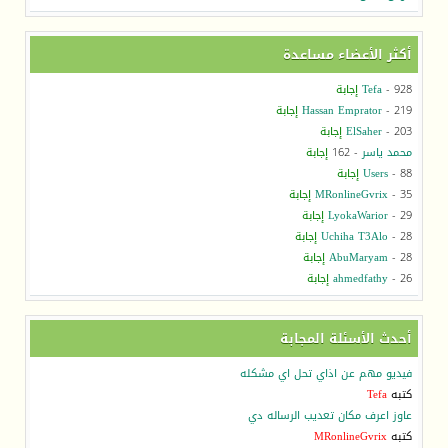
أكثر الأعضاء مساعدة
- 928
Tefa
إجابة
- 219
Hassan Emprator
إجابة
- 203
ElSaher
إجابة
محمد ياسر
- 162
إجابة
- 88
Users
إجابة
- 35
MRonlineGvrix
إجابة
- 29
LyokaWarior
إجابة
- 28
Uchiha T3Alo
إجابة
- 28
AbuMaryam
إجابة
- 26
ahmedfathy
إجابة
أحدث الأسئلة المجابة
فيديو مهم عن اذاي تحل اي مشكله
كتبه
Tefa
عاوز اعرف مكان تعديب الرساله دي
كتبه
MRonlineGvrix