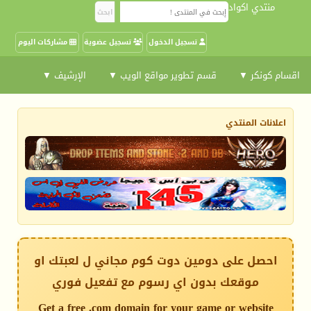
منتدي اكواد
تسجيل الدخول
تسجيل عضوية
مشاركات اليوم
اقسام كونكر ▼
قسم تطوير مواقع الويب ▼
الإرشيف ▼
اعلانات المنتدي
احصل على دومين دوت كوم مجاني ل لعبتك او
موقعك بدون اي رسوم مع تفعيل فوري
Get a free .com domain for your game or website