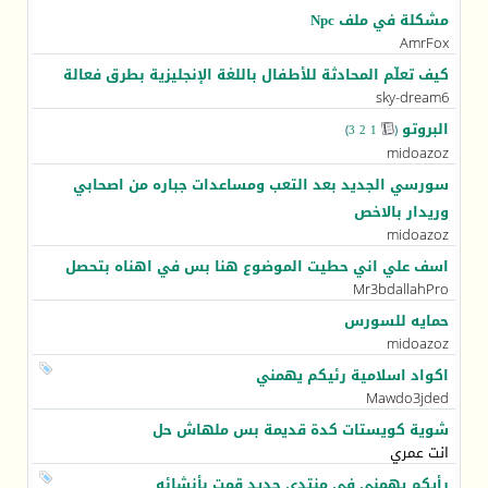
مشكلة في ملف Npc
AmrFox
كيف تعلّم المحادثة للأطفال باللغة الإنجليزية بطرق فعالة
sky-dream6
البروتو
)
3
2
1
(
‏
midoazoz
سورسي الجديد بعد التعب ومساعدات جباره من اصحابي
وريدار بالاخص
midoazoz
اسف علي اني حطيت الموضوع هنا بس في اهناه بتحصل
Mr3bdallahPro
حمايه للسورس
midoazoz
اكواد اسلامية رئيكم يهمني
Mawdo3jded
شوية كويستات كدة قديمة بس ملهاش حل
انت عمري
رأيكم يهمني في منتدي جديد قمت بأنشائه