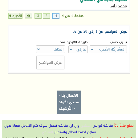
محمد ياسر
صفحة 1 من 4
1
2
3
الأخيرة
عرض المواضيع من 1 إلى 20 من 62
ترتيب حسب
طريقة العرض:
منذ
الاتصال بنا
-
منتدي اكواد
-
الأرشيف
يمنع منعاً باتاً
مخالفة قوانين
المنتدى
وان اي مخالفه تحصل سوف يتم التعامل معها بدون
تهاون لحفظ انتظام واستقرار
المنتدي