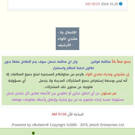
09:03 AM
2024-10-20
الاتصال بنا
-
منتدي اكواد
-
الأرشيف
يمنع منعاً باتاً
مخالفة قوانين
المنتدى
وان اي مخالفه تحصل سوف يتم التعامل معها بدون
تهاون لحفظ انتظام واستقرار
المنتدي
إن مشرفي ومدراء منتدي اكواد
بالرغم من محاولتهم المستمرة لمنع جميع المخالفات إلا
أنه ليس بوسعنا إستعراض جميع المشاركات المدرجة ولا يتحمل
المنتدى
أي مسؤولية
قانونية عن محتوى تلك المشاركات .
المنتدي
غير مسئول
عن أي اتفاق تجاري أو تعاوني بين الأعضاء فعلى كل شخص تحمل
مسئولية نفسه إتجاه مايقوم به من بيع وشراء وإتفاق وأعطاء معلومات موقعه.
الساعة الآن
01:04 AM
Powered by vBulletin® Copyright ©2000 - 2019, Jelsoft Enterprises Ltd.