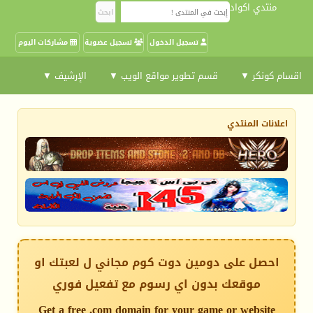
منتدي اكواد
تسجيل الدخول
تسجيل عضوية
مشاركات اليوم
اقسام كونكر ▼
قسم تطوير مواقع الويب ▼
الإرشيف ▼
اعلانات المنتدي
احصل على دومين دوت كوم مجاني ل لعبتك او
موقعك بدون اي رسوم مع تفعيل فوري
Get a free .com domain for your game or website