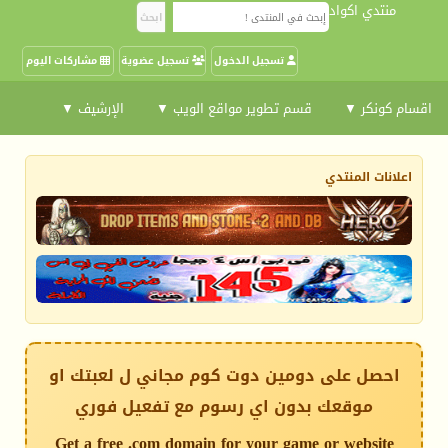
منتدي اكواد
تسجيل الدخول
تسجيل عضوية
مشاركات اليوم
اقسام كونكر ▼
قسم تطوير مواقع الويب ▼
الإرشيف ▼
اعلانات المنتدي
احصل على دومين دوت كوم مجاني ل لعبتك او
موقعك بدون اي رسوم مع تفعيل فوري
Get a free .com domain for your game or website