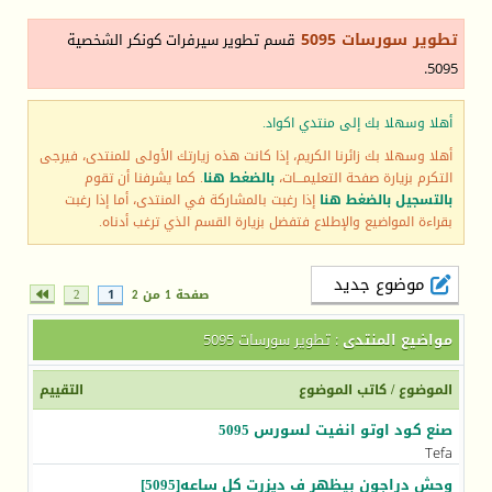
تطوير سورسات 5095
قسم تطوير سيرفرات كونكر الشخصية
5095.
أهلا وسهلا بك إلى منتدي اكواد.
أهلا وسهلا بك زائرنا الكريم، إذا كانت هذه زيارتك الأولى للمنتدى، فيرجى
التكرم بزيارة صفحة التعليمـــات،
بالضغط هنا
. كما يشرفنا أن تقوم
بالتسجيل بالضغط هنا
إذا رغبت بالمشاركة في المنتدى، أما إذا رغبت
بقراءة المواضيع والإطلاع فتفضل بزيارة القسم الذي ترغب أدناه.
موضوع جديد
صفحة 1 من 2
1
2
مواضيع المنتدى
: تطوير سورسات 5095
الموضوع
/
كاتب الموضوع
التقييم
صنع كود اوتو انفيت لسورس 5095
Tefa
وحش دراجون بيظهر ف ديزرت كل ساعه[5095]