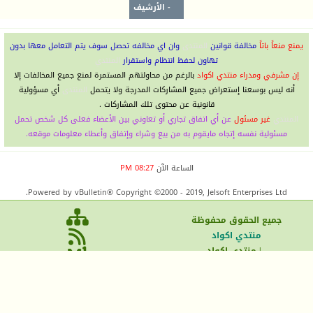
-
الأرشيف
يمنع منعاً باتاً
مخالفة قوانين
المنتدى
وان اي مخالفه تحصل سوف يتم التعامل معها بدون
تهاون لحفظ انتظام واستقرار
المنتدي
إن مشرفي ومدراء منتدي اكواد
بالرغم من محاولتهم المستمرة لمنع جميع المخالفات إلا
أنه ليس بوسعنا إستعراض جميع المشاركات المدرجة ولا يتحمل
المنتدى
أي مسؤولية
قانونية عن محتوى تلك المشاركات .
المنتدي
غير مسئول
عن أي اتفاق تجاري أو تعاوني بين الأعضاء فعلى كل شخص تحمل
مسئولية نفسه إتجاه مايقوم به من بيع وشراء وإتفاق وأعطاء معلومات موقعه.
الساعة الآن
08:27 PM
Powered by vBulletin® Copyright ©2000 - 2019, Jelsoft Enterprises Ltd.
جميع الحقوق محفوظ
ة
منتدي اكواد
| منتدي اكواد
الاتصال بنا
الأرشيف
الأعلى
-
كونكر اونلاين
فى بى اس كايرو
sitemap