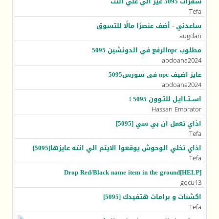
شفرات 5095 غير الي علي النت
Tefa
ساعدني - أضف عنصرًا مالًا للتسوق
augdan
مطلوب npcالرفع في الدونشين 5095
abdoana2024
عايز اضيف npc فى سورس5095
abdoana2024
اســتــاايـل للتـوون 5095 !
Hassan Emprator
اذاي تعمل ان بي سي [5095]
Tefa
اذاي تخلي الوحوش يوقعوا الايتم الي انته عايزها[5095]
Tefa
[HELP]Drop Red/Black name item in the ground
gocu13
اكشنات و برامات هتفيدك [5095]
Tefa