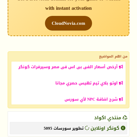
with instant activation
CloudNovia.com
من اهم المواضيع
أرخص أسعار الفى بى اس فى مصر وسيرفرات كونكر
اوتو بلاي تيم تهيس حصري مجانا
شرح اضافة NPC لأي سورس
منتدي اكواد
كونكر اونلاين
تطوير سورسات 5095