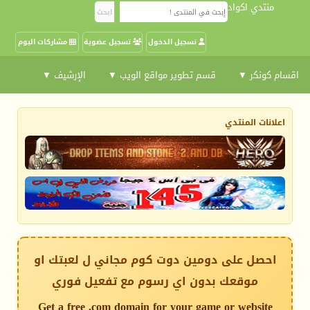
منتدي اكواد
تسجيل الدخول
تسجيل عضوية
مشاركات اليوم
اقسام كونكر ▼
قسم تطوير مواقع الويب ▼
الإرشيف ▼
اعلانات المنتدي
احصل على دومين دوت كوم مجاني ل لعبتك او
موقعك بدون اي رسوم مع تفعيل فوري
Get a free .com domain for your game or website