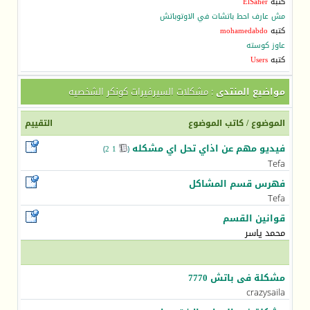
كتبه
ElSaher
مش عارف احط باتشات في الاوتوباتش
كتبه
mohamedabdo
عاوز كوسته
كتبه
Users
مواضيع المنتدى
: مشكلات السيرفيرات كونكر الشخصيه
الموضوع
/
كاتب الموضوع
التقييم
فيديو مهم عن اذاي تحل اي مشكله
)
2
1
(
‏
Tefa
فهرس قسم المشاكل
Tefa
قوانين القسم
محمد ياسر
مشكلة فى باتش 7770
crazysaila