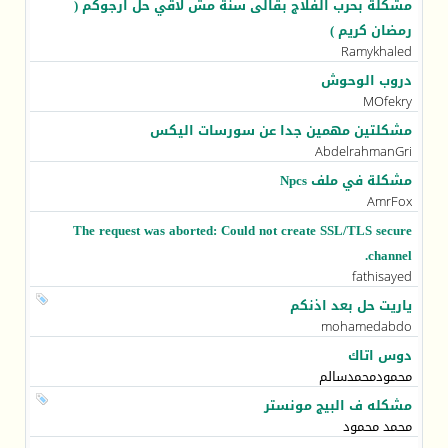
مشكلة بحرب الفلاج بقالى سنة مش لاقي حل ارجوكم (
رمضان كريم )
Ramykhaled
دروب الوحوش
MOfekry
مشكلتين مهمين جدا عن سورسات اليكس
AbdelrahmanGri
مشكلة في ملف Npcs
AmrFox
The request was aborted: Could not create SSL/TLS secure
channel.
fathisayed
ياريت حل بعد اذنكم
mohamedabdo
دوس اتاك
محمودمحمدسالم
مشكله ف البيج مونستر
محمد محمود