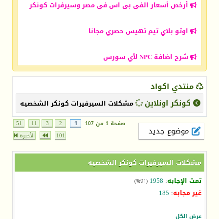
أرخص أسعار الفى بى اس فى مصر وسيرفرات كونكر
اوتو بلاي تيم تهيس حصري مجانا
شرح اضافة NPC لأي سورس
منتدي اكواد
كونكر اونلاين
مشكلات السيرفيرات كونكر الشخصيه
صفحة 1 من 107
1
2
3
11
51
موضوع جديد
101
الأخيرة
مشكلات السيرفيرات كونكر الشخصيه
تمت الإجابه
:
1958
(91%)
غير مجابه
:
185
عرض الكل