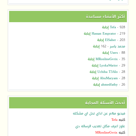
أكثر الأعضاء مساعدة
- 928
Tefa
إجابة
- 219
Hassan Emprator
إجابة
- 203
ElSaher
إجابة
محمد ياسر
- 162
إجابة
- 88
Users
إجابة
- 35
MRonlineGvrix
إجابة
- 29
LyokaWarior
إجابة
- 28
Uchiha T3Alo
إجابة
- 28
AbuMaryam
إجابة
- 26
ahmedfathy
إجابة
أحدث الأسئلة المجابة
فيديو مهم عن اذاي تحل اي مشكله
كتبه
Tefa
عاوز اعرف مكان تعديب الرساله دي
كتبه
MRonlineGvrix