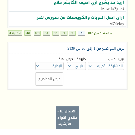
اريد حد يشرح ازي اضيف الكابشر فلاج
Mawdo3jded
ازاى انقل التوبات والكويستات من سورس لاخر
MOfekry
صفحة 1 من 107
1
2
3
11
51
101
الأخيرة
عرض المواضيع من 1 إلى 20 من 2139
ترتيب حسب
طريقة العرض:
منذ
الاتصال بنا
-
منتدي اكواد
-
الأرشيف