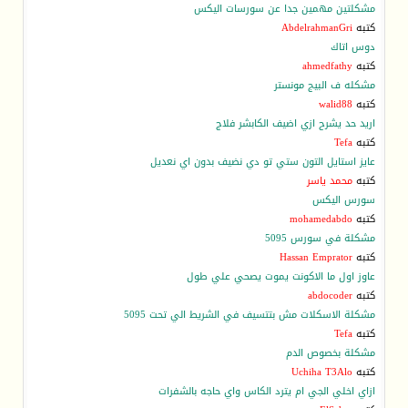
مشكلتين مهمين جدا عن سورسات اليكس
كتبه
AbdelrahmanGri
دوس اتاك
كتبه
ahmedfathy
مشكله ف البيج مونستر
كتبه
walid88
اريد حد يشرح ازي اضيف الكابشر فلاج
كتبه
Tefa
عايز استايل التون ستي تو دي نضيف بدون اي نعديل
كتبه
محمد ياسر
سورس اليكس
كتبه
mohamedabdo
مشكلة في سورس 5095
كتبه
Hassan Emprator
عاوز اول ما الاكونت يموت يصحي علي طول
كتبه
abdocoder
مشكلة الاسكلات مش بتتسيف في الشريط الي تحت 5095
كتبه
Tefa
مشكلة بخصوص الدم
كتبه
Uchiha T3Alo
ازاي اخلي الجي ام يترد الكاس واي حاجه بالشفرات