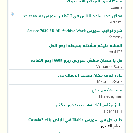
مشكلة فى البريك والانت بريك
osama
ممكن حد يساعد الناس في تشغيل سورس Volcano 3D
MrMimi
شرح تركيب سورس Source 7630 3D All Archive Work ‏
fersony
السلام عليكم مشكله بسيطه ارجو الحل
amrkl123
حل يا جدعان معلش سورس ريزو 6609 ارجو الافادة
MohamedRady
عاوز اعرف مكان تعديب الرساله دي
MRonlineGvrix
مساعدة من جدع
khaledayman
عاوز برنامج لفك Server.dat دورت كتير
alpernsali1
طلب حل في سورس Diablo في البلص بتاع Castala7
عصام العربى