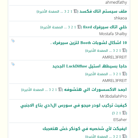
ahmedfathy
ملف سيستم اتاك فكسد
(
1
2
3
...
الصفحة الأخيرة
)
‏
shkaoa
خلي اتاك سيرفرك fixed
(
1
2
3
...
الصفحة الأخيرة
)
‏
Mostafa Shalby
10 اشكال لشوبات Booth لتزين سيرفرك .
(
1
2
3
...
الصفحة الأخيرة
)
AMREL3FREIT
حاجا بسيطهـ استيل LuckDiffuse الجديد
(
1
2
3
...
الصفحة الأخيرة
)
AMREL3FREIT
اجمد الاكسسورات الي هتشوفه
(
1
2
3
...
الصفحة الأخيرة
)
‏
Mr3bdallahPro
كيفيت تركيب لودر ميجو في سورس ال3دي بتاع الاجنبي
)
3
2
1
(
ElSaher
ايفيكت لأي شخصيه في كونكر خش هتعجبك
(
1
2
3
...
الصفحة الأخيرة
)