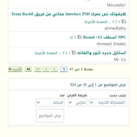
Moustafa1
هيفوتك نص عمرك Interface PSD مجاني من فريق Team Back8
(
1
2
3
...
الصفحة الأخيرة
)
ahmedfathy
NPC اسطف Bound +12
)
2
1
(
‏
Ahmeed Sheeko
استايل جديد لتور والفانه
(
1
2
3
...
الصفحة الأخيرة
)
‏
Mr. Co
صفحة 1 من 47
1
2
3
11
الأخيرة
عرض المواضيع من 1 إلى 20 من 924
ترتيب حسب
طريقة العرض:
منذ