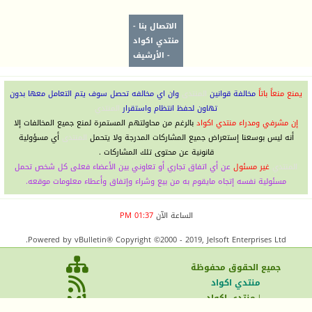
الاتصال بنا
-
منتدي اكواد
-
الأرشيف
يمنع منعاً باتاً
مخالفة قوانين
المنتدى
وان اي مخالفه تحصل سوف يتم التعامل معها بدون
تهاون لحفظ انتظام واستقرار
المنتدي
إن مشرفي ومدراء منتدي اكواد
بالرغم من محاولتهم المستمرة لمنع جميع المخالفات إلا
أنه ليس بوسعنا إستعراض جميع المشاركات المدرجة ولا يتحمل
المنتدى
أي مسؤولية
قانونية عن محتوى تلك المشاركات .
المنتدي
غير مسئول
عن أي اتفاق تجاري أو تعاوني بين الأعضاء فعلى كل شخص تحمل
مسئولية نفسه إتجاه مايقوم به من بيع وشراء وإتفاق وأعطاء معلومات موقعه.
الساعة الآن
01:37 PM
Powered by vBulletin® Copyright ©2000 - 2019, Jelsoft Enterprises Ltd.
جميع الحقوق محفوظ
ة
منتدي اكواد
| منتدي اكواد