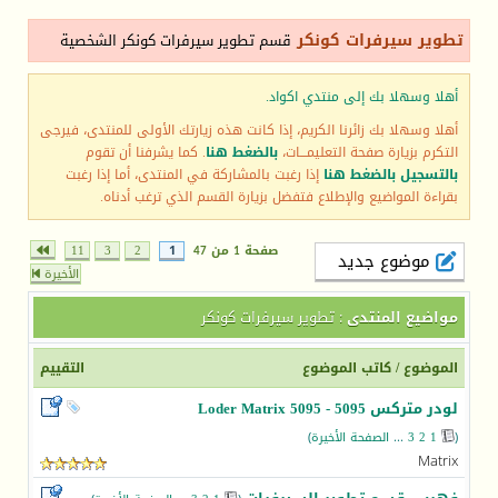
تطوير سيرفرات كونكر
قسم تطوير سيرفرات كونكر الشخصية
أهلا وسهلا بك إلى منتدي اكواد.
أهلا وسهلا بك زائرنا الكريم، إذا كانت هذه زيارتك الأولى للمنتدى، فيرجى
التكرم بزيارة صفحة التعليمـــات،
بالضغط هنا
. كما يشرفنا أن تقوم
بالتسجيل بالضغط هنا
إذا رغبت بالمشاركة في المنتدى، أما إذا رغبت
بقراءة المواضيع والإطلاع فتفضل بزيارة القسم الذي ترغب أدناه.
صفحة 1 من 47
1
2
3
11
موضوع جديد
الأخيرة
مواضيع المنتدى
: تطوير سيرفرات كونكر
الموضوع
/
كاتب الموضوع
التقييم
لودر متركس 5095 - Loder Matrix 5095
(
1
2
3
...
الصفحة الأخيرة
)
Matrix