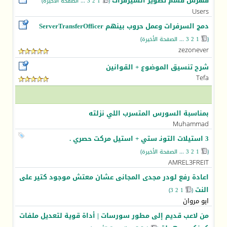
فهرس قسم تطوير السيرفرات
(
1
2
3
...
الصفحة الأخيرة
)
‏
Users
دمج السرفرات وعمل حروب بينهم ServerTransferOfficer
(
1
2
3
...
الصفحة الأخيرة
)
zezonever
شرح تنسيق الموضوع + القوانين
Tefa
بمناسبة السورس المتسرب اللي نزلته
Muhammad
3 استيلات التونـ ستي + استيل مركت حصري .
(
1
2
3
...
الصفحة الأخيرة
)
AMREL3FREIT
اعادة رفع لودر مجدى المجانى عشان معتش موجود كتير على
النت
)
3
2
1
(
‏
ابو مروان
من لاعب قديم إلى مطور سورسات | أداة قوية لتعديل ملفات