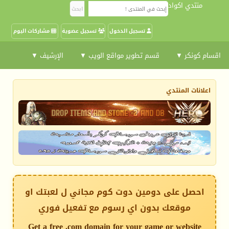
منتدي اكواد
تسجيل الدخول
تسجيل عضوية
مشاركات اليوم
اقسام كونكر ▼
قسم تطوير مواقع الويب ▼
الإرشيف ▼
اعلانات المنتدي
احصل على دومين دوت كوم مجاني ل لعبتك او
موقعك بدون اي رسوم مع تفعيل فوري
Get a free .com domain for your game or website